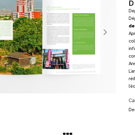
D
Dep
Dé
de
Apr
col
in
co
An
L’
ré
l’é
Ca
De