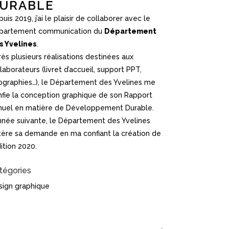
URABLE
uis 2019, j’ai le plaisir de collaborer avec le
partement communication du
Département
s Yvelines
.
ès plusieurs réalisations destinées aux
laborateurs (livret d’accueil, support PPT,
fographies…), le Département des Yvelines me
nfie la conception graphique de son Rapport
nuel en matière de Développement Durable.
année suivante, le Département des Yvelines
itère sa demande en ma confiant la création de
dition 2020.
tégories
sign graphique