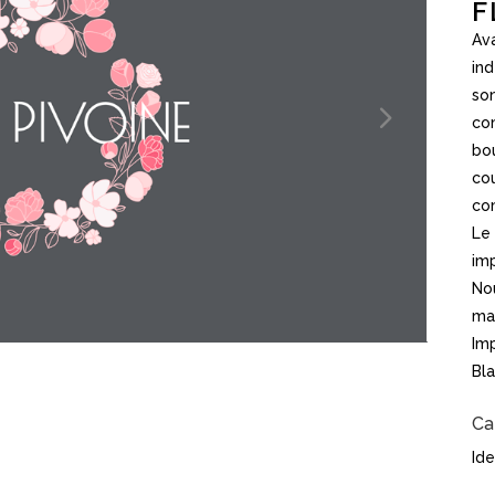
F
Ava
in
son
co
bo
cou
co
Le 
imp
Nou
mai
Imp
Bla
Ca
Ide