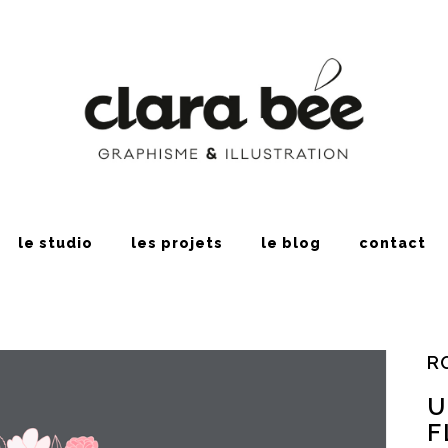
le studio
les projets
le blog
contact
R
U
F