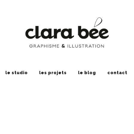
le studio
les projets
le blog
contact