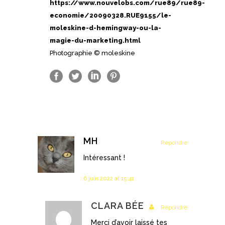
https://www.nouvelobs.com/rue89/rue89-
economie/20090328.RUE9155/le-
moleskine-d-hemingway-ou-la-
magie-du-marketing.html
Photographie © moleskine
MH
Répondre
Intéressant !
6 juin 2022 at 15:41
CLARA BÉE
Répondre
Merci d’avoir laissé tes