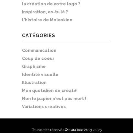
la création de votre logo ?
Inspiration, es-tu là ?
L’histoire de Moleskine
CATÉGORIES
Communication
Coup de coeur
Graphisme
Identité visuelle
Illustration
Mon quotidien de créatif
Non le papier n'est pas mort !
Variations créatives
Tous droits réservés © clara bée 2013-2025