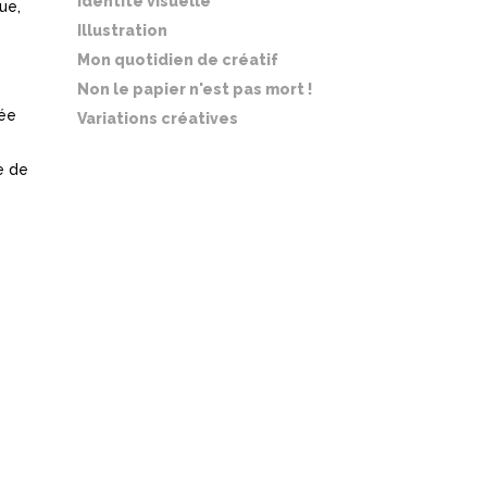
Identité visuelle
ue,
Illustration
Mon quotidien de créatif
Non le papier n'est pas mort !
née
Variations créatives
e de