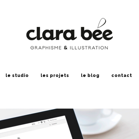
le studio
les projets
le blog
contact